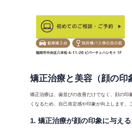
内
容
を
当院のご紹介
矯
ス
キ
ッ
吾輩は猫である。名前はまだない。どこで生れ
プ
矯正治療と美容（顔の印
矯正治療は、歯並びの改善だけでなく、顔の印
くなるため、自己肯定感や印象が向上します。
1. 矯正治療が顔の印象に与え