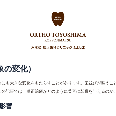
正
その他の治療
費用について
ご予約
よくある質問
アクセス
【社員・パート】求人情報
たか頓と見当がつかぬ。何でも薄暗いじめじめした所でニャー
象の変化）
象にも大きな変化をもたらすことがあります。歯並びが整うこ
この記事では、矯正治療がどのように美容に影響を与えるのか
る影響