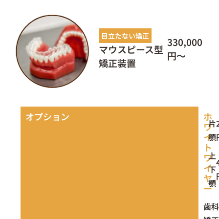
目立たない矯正
330,000
マウスピース型
円〜
矯正装置
オプション
ホ
片
ワ
イ
顎
ト
上
ワ
イ
下
ヤ
顎
ー
歯科