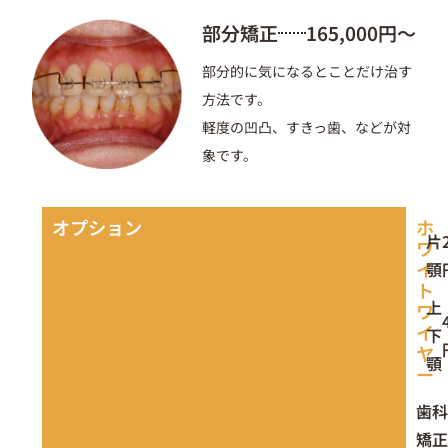
部分矯正
165,000円〜
部分的に気になるとことだけ治す
方法です。
軽度の凹凸、すきっ歯、などが対
象です。
オプション
ホ
片
ワ
イ
顎
ト
上
ワ
イ
下
ヤ
顎
ー
歯科
矯正