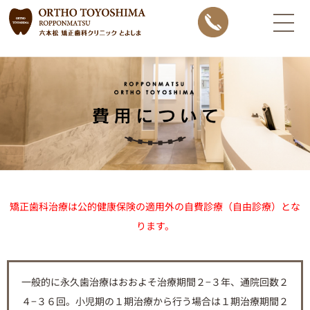
内
容
を
ス
キ
ッ
プ
矯正歯科治療は公的健康保険の適用外の自費診療（自由診療）とな
ります。
一般的に永久歯治療はおおよそ治療期間２−３年、通院回数２
４−３６回。小児期の１期治療から行う場合は１期治療期間２