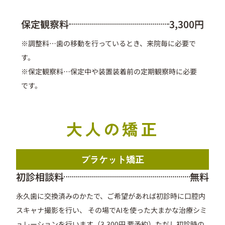
保定観察料
3,300円
※調整料…歯の移動を行っているとき、来院毎に必要で
す。
※
保定観察料
…
保定中や装置装着前の定期観察時に必要
です。
大人の矯正
ブラケット矯正
初診相談料
無料
永久歯に交換済みのかたで、ご希望があれば初診時に口腔内
スキャナ撮影を行い、 その場でAIを使った大まかな治療シミ
ュレーションを行います（3,300円 要予約）ただし初診時の