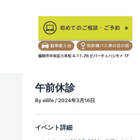
内
容
を
当院のご紹介
矯
ス
キ
ッ
プ
午前休診
By
eilife
/
2024年3月16日
イベント詳細