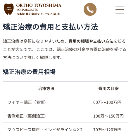
内
容
を
矯正治療の費用と支払い方法
ス
キ
矯正治療は高額になりやすいため、
費用の相場や支払い方法
を知る
ッ
ことが大切です。 ここでは、矯正治療の料金やお得に治療を受ける
プ
方法について詳しく解説します。
矯正治療の費用相場
治療方法
費用の目安
ワイヤー矯正（表側）
60万〜100万円
舌側矯正（裏側矯正）
100万〜150万円
マウスピース矯正（インビザラインなど）
70万〜120万円