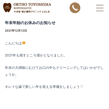
内
Post
容
navigation
を
年末年始のお休みのお知らせ
ス
キ
2021年12月13日
ッ
こんにちは
プ
2021年も残すところ僅かとなりました。
年末の大掃除にむけてお口の中もクリーニングしてはいかがでし
ょうか。
キレイな歯で新しい年を迎える準備をしましょう