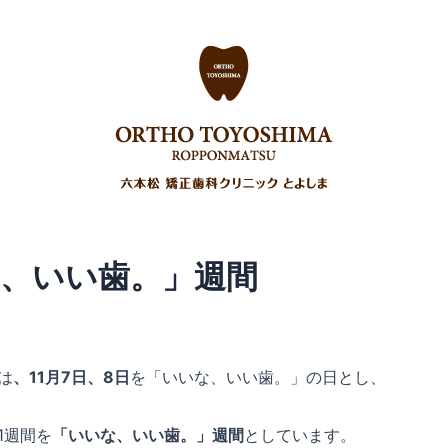
正
その他の治療
費用について
ご予約
よくある質問
アクセス
【社員・パート】求人情報
、いい歯。」週間
は
、11月7日、8日
を「いいな、いい歯。」の日とし、
1週間を
「いいな、いい歯。」週間
としています。