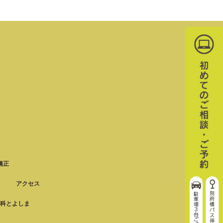
矯正
アクセス
科とよしま