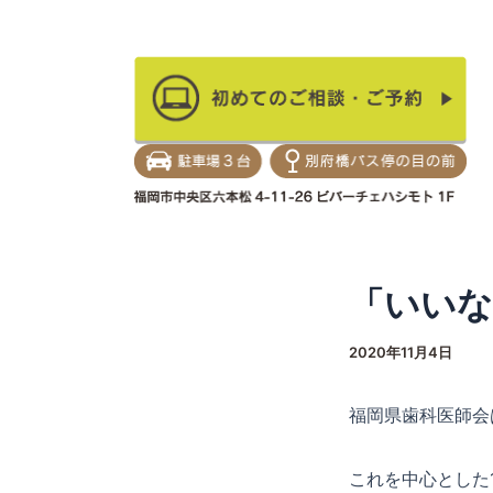
内
Post
容
navigation
を
当院のご紹介
矯
ス
キ
ッ
プ
「いいな
2020年11月4日
福岡県歯科医師会
これを中心とした