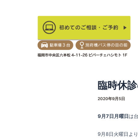
内
Post
容
navigation
を
当院のご紹介
矯
ス
キ
ッ
プ
臨時休診
2020年9月5日
9月7日月曜日
は台
9月8日火曜日よ