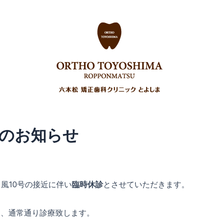
正
その他の治療
費用について
ご予約
よくある質問
アクセス
【社員・パート】求人情報
のお知らせ
風10号の接近に伴い
臨時休診
とさせていただきます。
り、通常通り診療致します。